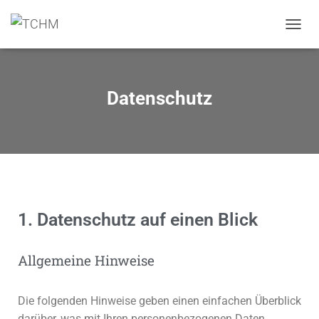
N
A
V
I
G
Datenschutz
A
T
I
O
N
U
M
S
C
1. Datenschutz auf einen Blick
H
A
L
Allgemeine Hinweise
T
E
N
Die folgenden Hinweise geben einen einfachen Überblick
darüber, was mit Ihren personenbezogenen Daten