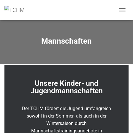
N
A
V
I
G
Mannschaften
A
T
I
O
N
U
M
Unsere Kinder- und
S
C
Jugendmannschaften
H
A
L
Der TCHM fördert die Jugend umfangreich
T
sowohl in der Sommer- als auch in der
E
N
Wintersaison durch
Mannschaftstrainingsangebote in